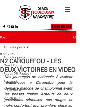
FAIRE UN DON
Post
Tous les posts
11 avr. 2025
Tous les posts
N2 CARQUEFOU - LES
Quad Rugby
DEUX VICTOIRES EN VIDEO
Rugby XIII Fauteuil
Nos joueur(e)s de nationale 2 avaient 
Partenariat
rendez-vous à Carquefou pour la 
dernière manche de championnat avant 
Projet social
les phases finales. Auteurs de deux 
Vie du club
prestations sérieuses, nos rouges et 
noirs confortent leur première place au 