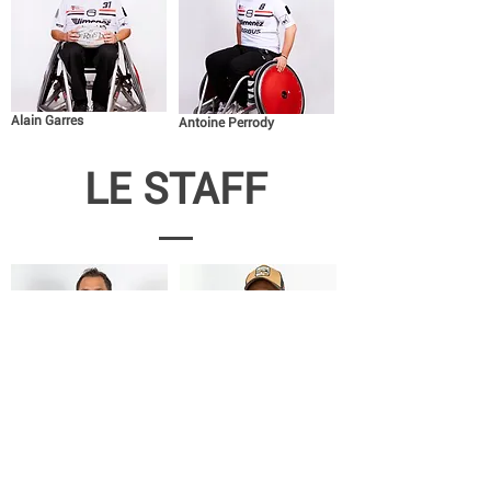
Alain Garres
Antoine Perrody
LE STAFF
Clément Trezeux
Tristan Barfety
Directeur -
Mécanicien -
Entraineur
Joueur