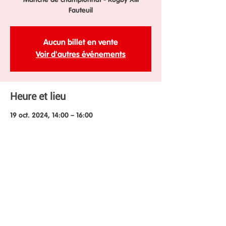
Manche de championnat - Rugby XIII
Fauteuil
Aucun billet en vente
Voir d'autres événements
Heure et lieu
19 oct. 2024, 14:00 – 16:00
Toulouse, 19 Av. de Lasbordes 17, 31500
Toulouse, France
Partager cet événement