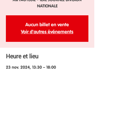
XIII FAUTEUIL - 1ÈRE JOURNÉE DIVISION
NATIONALE
Aucun billet en vente
Voir d'autres événements
Heure et lieu
23 nov. 2024, 13:30 – 18:00
Toulouse, 19 Av. de Lasbordes 17, 31500
Toulouse, France
Partager cet événement