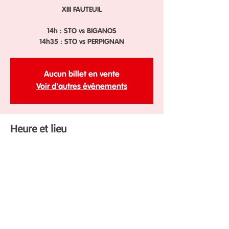
XIII FAUTEUIL
14h : STO vs BIGANOS
14h35 : STO vs PERPIGNAN
Aucun billet en vente
Voir d'autres événements
Heure et lieu
10 mars 2024, 14:00 – 16:00
Parc des sports du moulin à vent, 88 Av. Paul
Alduy, 66100 Perpignan, France
Partager cet événement