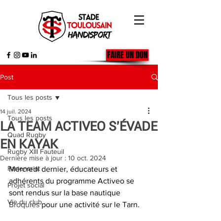
FAIRE UN DON
Post
Tous les posts
14 juil. 2024
Tous les posts
LA TEAM ACTIVEO S'ÉVADE
Quad Rugby
EN KAYAK
Rugby XIII Fauteuil
Dernière mise à jour :
10 oct. 2024
Partenariat
Mercredi dernier, éducateurs et 
adhérents du programme Activeo se 
Projet social
sont rendus sur la base nautique 
Vie du club
Broquies
 pour une activité sur le Tarn. 