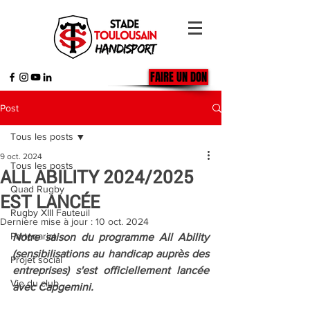
FAIRE UN DON
Post
Tous les posts
9 oct. 2024
Tous les posts
ALL ABILITY 2024/2025
Quad Rugby
EST LANCÉE
Rugby XIII Fauteuil
Dernière mise à jour :
10 oct. 2024
Partenariat
Notre saison du programme All Ability 
(sensibilisations au handicap auprès des 
Projet social
entreprises) s'est officiellement lancée 
Vie du club
avec Capgemini. 